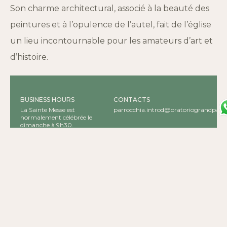
Son charme architectural, associé à la beauté des
peintures et à l’opulence de l’autel, fait de l’église
un lieu incontournable pour les amateurs d’art et
d’histoire.
BUSINESS HOURS
CONTACTS
La Sainte Messe est
parrocchia.introd@oratoriograndpara
normalement célébrée le
dimanche à 9h30.
Veuillez vérifier en contactant
directement la paroisse.
STATUS
ADDRESS
Open to the public
11010 Bruil, Rhêmes-Notre-
Dame AO, Italia