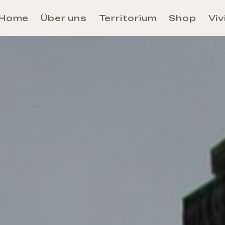
Home
Über uns
Territorium
Shop
Viv
Aosta
Unité des Communes Évançon
Unité des Communes Grand-Combin
Unité des Communes Grand-Paradis
Unité des Communes Mont-Rose
Unité des Communes Mont-Cervin
Unité des Communes Mont-Émilius
Unité des Communes Valdigne-Mont-Blanc
Unité des Communes Walser
Anreise und Fortbewegung im Aosta-Tal