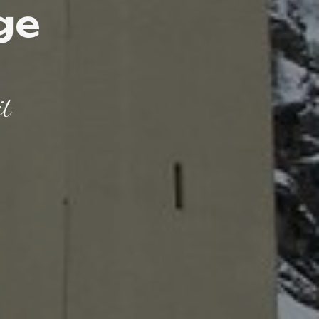
ge
it