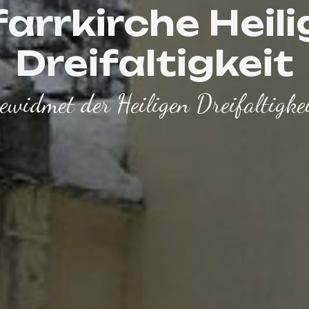
farrkirche Heili
Dreifaltigkeit
ewidmet der Heiligen Dreifaltigke