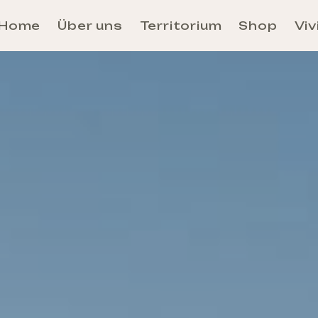
Home
Über uns
Territorium
Shop
Viv
Aosta
Unité des Communes Évançon
Unité des Communes Grand-Combin
Unité des Communes Grand-Paradis
Unité des Communes Mont-Rose
Unité des Communes Mont-Cervin
Unité des Communes Mont-Émilius
Unité des Communes Valdigne-Mont-Blanc
Unité des Communes Walser
Anreise und Fortbewegung im Aosta-Tal