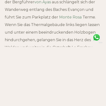
der Bergführer
von Ayas
aus schlängelt sich der
Wanderweg entlang des Baches Evançon und
führt Sie zum Parkplatz der
Monte Rosa
Terme.
Wenn Sie das Thermalgebäude links liegen lassen
und unter einem beeindruckenden Holzbogen
hindurchgehen, gelangen Sie in das Herz des
Waldes und weiter in die Ortschaft Le Frachey.
DIFFICULTY
TRAIL MARKER
Turistico
1B
START
ARRIVAL
Champoluc (1560 m)
Le Frachey (1617 m)
DROP
DURATION