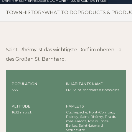
SAINT-RHEMY-EN-BOSSES COMUNE - foto di Gabriele Frigoli
TOWN
HISTORY
WHAT TO DO
PRODUCTS & PRODU
Saint-Rhémy ist das wichtigste Dorf im oberen Tal
des Großen St. Bernhard.
POPULATION
INHABITANTS NAME
333
FR: Saint-rhémiars o Bossoleins
ALTITUDE
HAMLETS
1632 m o.s.l.
Cuchepache, Pont-Combaz,
Pleiney, Saint-Rhémy, Pra du
mas-Farcoz, Pra du mas-
Berluc, Saint-Léonard
(capoluogo), Suil, Ronc, Cerisey,
Vedile tutte