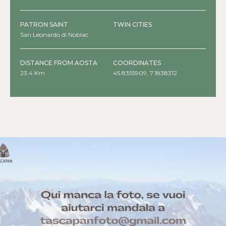
Mottes, Le Vulpellière, Le Tat,
Les Gorres
PATRON SAINT
TWIN CITIES
San Leonardo di Noblac
DISTANCE FROM AOSTA
COORDINATES
23.4 Km
45.8355909, 7.1838312