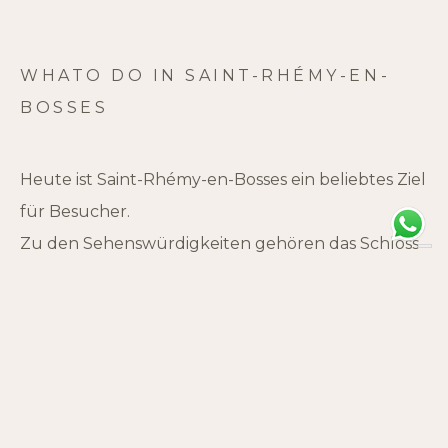
WHATO DO IN SAINT-RHÉMY-EN-
BOSSES
Heute ist Saint-Rhémy-en-Bosses ein beliebtes Ziel
für Besucher.
Zu den Sehenswürdigkeiten gehören das Schloss
Bosses, die Pfarrkirchen von Saint-Rhémy und
Bosses sowie das Museum des Großen St.
Bernhard-Passes auf der Schweizer Seite.
Man kann Saint-Rhémy nicht verlassen, ohne den
berühmten Jambon de Bosses g.U. aus dem Vallée
d’Aoste probiert zu haben, einen feinen,