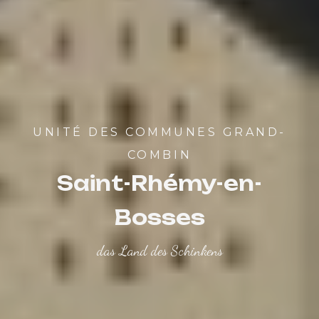
UNITÉ DES COMMUNES GRAND-
COMBIN
Saint-Rhémy-en-
Bosses
das Land des Schinkens