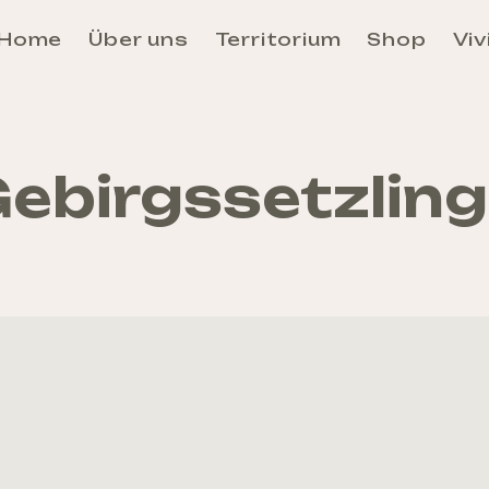
Home
Über uns
Territorium
Shop
Viv
Aosta
Unité des Communes Évançon
Unité des Communes Grand-Combin
ebirgssetzlin
Unité des Communes Grand-Paradis
Unité des Communes Mont-Rose
Unité des Communes Mont-Cervin
Unité des Communes Mont-Émilius
Unité des Communes Valdigne-Mont-Blanc
Unité des Communes Walser
Anreise und Fortbewegung im Aosta-Tal