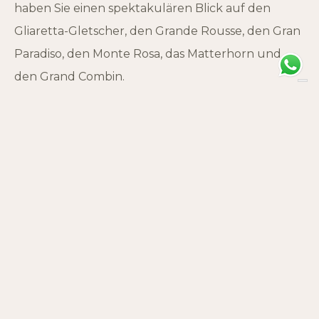
haben Sie einen spektakulären Blick auf den
Gliaretta-Gletscher, den Grande Rousse, den Gran
Paradiso, den Monte Rosa, das Matterhorn und
den Grand Combin.
Dieses Panorama bietet einen großartigen
Rahmen, um über die Bedeutung des
Umweltschutzes und den positiven Einfluss, den
jeder Besucher haben kann, nachzudenken.
Tipps für Besucher Vorbereitung: Vergewissern Sie
sich, dass Sie über bequeme Wanderschuhe,
wetterangepasste Kleidung und einen
ausreichenden Vorrat an Wasser und Nahrung
verfügen.
Fotografie: Vergessen Sie nicht, eine Kamera