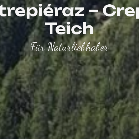
trepiéraz – Cre
Teich
Für Naturliebhaber