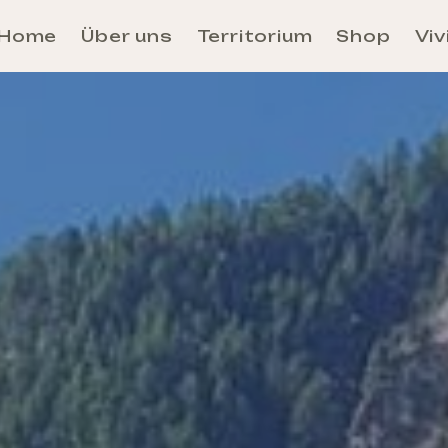
Home
Über uns
Territorium
Shop
Viv
Aosta
Unité des Communes Évançon
Unité des Communes Grand-Combin
Unité des Communes Grand-Paradis
Unité des Communes Mont-Rose
Unité des Communes Mont-Cervin
Unité des Communes Mont-Émilius
Unité des Communes Valdigne-Mont-Blanc
Unité des Communes Walser
Anreise und Fortbewegung im Aosta-Tal