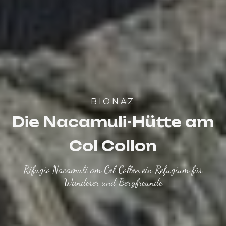
BIONAZ
Die Nacamuli-Hütte am
Col Collon
Rifugio Nacamuli am Col Collon ein Refugium für
Wanderer und Bergfreunde