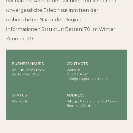
hochalpine Abenteuer suchen, und verspricht
unvergessliche Erlebnisse inmitten der
unberührten Natur der Region.
Informationen Struktur: Betten: 70 Im Winter
Zimmer: 20
BUSINESS HOURS
CONTACTS
22. Juni 2023 bis 04.
Website
September 2023
0165730047
info@rifugionacamuli.it
STATUS
ADDRESS
Walkable
Rifugio Nacamuli al Col Collon,
Bionaz, AO, Italia