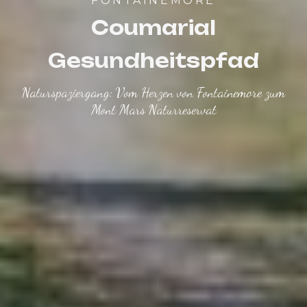
FONTAINEMORE
Coumarial
Gesundheitspfad
Naturspaziergang: Vom Herzen von Fontainemore zum
Mont Mars Naturreservat